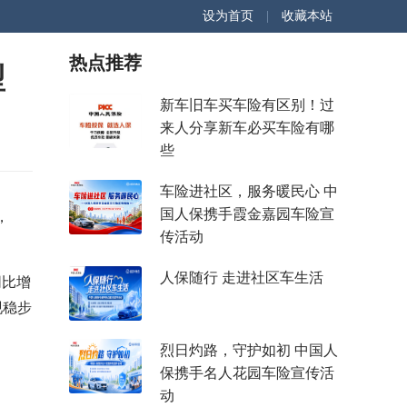
设为首页
|
收藏本站
热点推荐
型
新车旧车买车险有区别！过
来人分享新车必买车险有哪
些
车险进社区，服务暖民心 中
国人保携手霞金嘉园车险宣
，
传活动
人保随行 走进社区车生活
同比增
现稳步
烈日灼路，守护如初 中国人
保携手名人花园车险宣传活
动