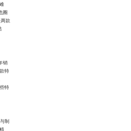
难
也圈
别是两款
结
年销
0款特
故
这些特
发与制
精