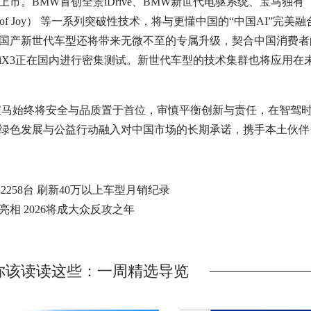
市。BMW首创全景iDrive、BMW新世代电驱系统、宝马独有
t of Joy） 等一系列突破性技术，将与更懂中国的“中国AI”完美
国产新世代车型还将带来无微不至的专属升级，契合中国消费者
iX3正在国内进行密集测试。新世代车型的技术集群也将应用在
始终将安全与品质置于首位，审慎平衡创新与责任，在智驾
绿色发展与公益行动融入对中国市场的长期承诺，携手本土伙伴
22258台 刷新40万以上车型月销纪录
相 2026将成大众反攻之年
你该读读这些：一周精选导览