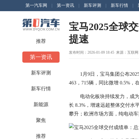
第一汽车网
|
第一资讯
|
新车评测
|
新车行情
|
宝马2025全
提速
推荐
发布时间：2026-01-09 18:45 来源：互联网
第一资讯
新车评测
1月9日，宝马集团公布202
463，715辆，同比微增 0.
新车行情
电动化板块持续发力，成为拉动
新能源
长 8.3%，增速远超整体交付
攀升；欧洲市场方面，纯电动车型
聚焦
推荐