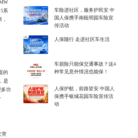
MW
车险进社区，服务护民安 中
5系
国人保携手南瓯明园车险宣
新，
传活动
人保随行 走进社区车生活
车损险只能保交通事故？这4
种常见意外情况也能保！
提的
，是
人保护航，前路皆安 中国人
型多功
保携手银城花园车险宣传活
升
动
次突