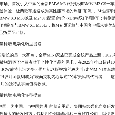
。首次引入中国的全新BMW M3 旅行版和BMW M2 CS一车
驶体验，让两款车迅速成为高性能市场的热度“顶流”。M性能车
 X3 M50以及 M240i (配置 |询价) xDrive双门轿跑车；特
四门轿跑车与BMW X1 M35Li，将M专属调校与中国客户需求完美
已拓展至25款。
长的另一大亮点，全新MINI家族已完成全线产品上新，2025
牌敏锐洞察了消费者对于个性化产品的需求，在2025年推出超过1
 JCW蒙特卡洛之夜60周年纪念版被粉丝称为“行走的MINI赛车
UL SMITH设计师款则成为“表面克制内心叛逆”的审美风格代言者——
背后的独特故事而值得收藏。
中国、为中国、与中国共进”的坚定承诺。集团持续强化自身研
外最大的研发网络，包括四个创新基地和三家软件公司，以便更