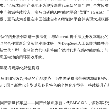
求。宝马沈阳生产基地正为迎接新世代车型的量产进行全方位准
产领域持续投入。宝马自研的AI智能体平台“盖亚”（GAIA）
级，宝马成为首批在中国创建自有AI智能体平台并实现大规模部
的开放创新进一步深化：与Momenta携手深度开发本地化的
的合作重新定义智能座舱体验；将DeepSeek人工智能功能整
新世代车型；宝马第六代电芯将由宁德时代和亿纬锂能供应；与
高压电池的闭环回收系统。
马集团将发起强劲的产品攻势，为中国消费者带来约20款BMW
，包括：国产新世代车型以及各具特色的个性化车型等，持续提升产
产新世代车型——国产长轴距版新世代BMW iX3 ，该款车将