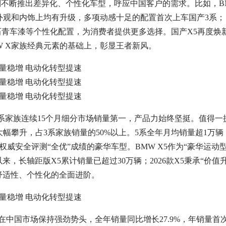
不断推出差异化、个性化车型，呼应中国客户的需求。比如，B
外观和内饰上均有升级，多项动感十足的配置首次上车国产3系； 
及宝石青车漆等个性化配置，为消费者提供更多选择。国产X5再度焕
W X家族经典元素的基础上，彰显王者新风。
系家族连续15个月细分市场销量第一，产品力始终坚挺。值得一
年大幅攀升，占3系家族销量的50%以上。5系全年月均销量超1万辆
威安全评测“全优”成绩的豪华车型。BMW X5作为“豪华运动
以来，长轴距版X5累计销量已超过30万辆；2026款X5秉承“价值
舒适性、个性化的全面进阶。
在中国市场保持强劲势头，全年销量同比增长27.9%，年销量首