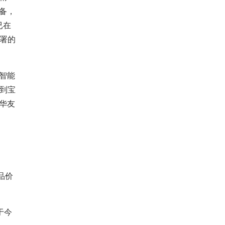
备，
已在
署的
智能
合到宝
华友
、
品价
于今