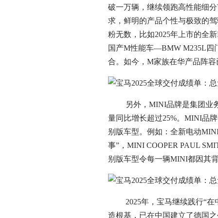
破一万辆，继续领跑高性能细分市场
求，鲜明的产品个性与极致的驾
粉无数，比如2025年上市的全新BMW
国产M性能车—BMW M235L
合。如今，M家族在华产品阵容
另外，MINI品牌是集团业务增
量同比增长超过25%。MINI品
别版车型。例如：全新电动MINI
事”，MINI COOPER PA
别版车型令每一辆MINI都因其
2025年，宝马继续践行“在
造根基，已在中国建立了德国之