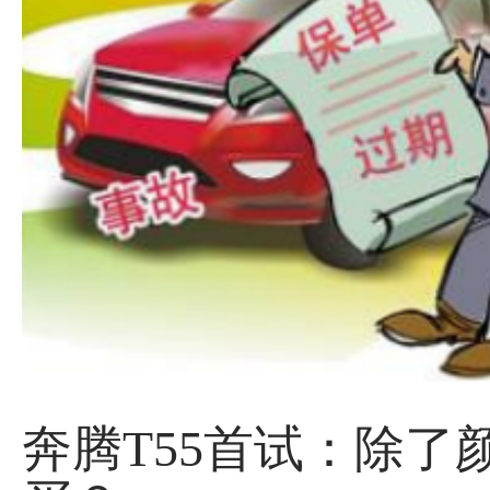
奔腾T55首试：除