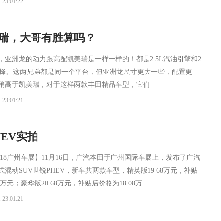
 23:01:22
美瑞，大哥有胜算吗？
，亚洲龙的动力跟高配凯美瑞是一样一样的！都是2 5L汽油引擎和2
选择。这两兄弟都是同一个平台，但亚洲龙尺寸更大一些，配置更
稍高于凯美瑞，对于这样两款丰田精品车型，它们
 23:01:21
HEV实拍
018广州车展】11月16日，广汽本田于广州国际车展上，发布了广汽
混动SUV世锐PHEV，新车共两款车型，精英版19 68万元，补贴
8万元；豪华版20 68万元，补贴后价格为18 08万
 23:01:21