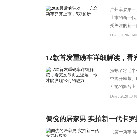
广州车展第一
上市的新一代
受关注的新一
Date：2020-10-01
12款首发重磅车详细解读，
预热了将近半
中揭开帷幕。
斗艳的舞台上
Date：2020-10-01
倜傥的居家男 实拍新一代卡罗
【第一新车 