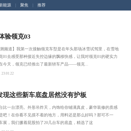
新能源
|
聚焦
|
推荐
体验领克03
评测频道】我第一次接触领克车型是在年头那场冰雪试驾里，在雪地
克01去感受那种接近失控边缘的飘移快感，让我对领克01的硬实力
在今天，领克已经推出了最新轿车产品——领克...
 23:01:22
发现这些新车底盘居然没有护板
台比一台漂亮。外形吊炸天，内饰给你铺满真皮，豪华装修的质感
是吧！在你看不见摸不着的地方，用料还是那么好吗？那可不一
车展，我们撅着屁股拍了20几台车的底盘，精选了这