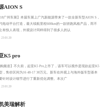
ION S
018广州车展】本届车展上广汽新能源带来了一款全新车型AION S，
代电动平台打造，最大续航里程600km的一款轿跑风格产品，而不
上有惊人表现，外观设计同样得到了很多人的认
 23:01:20
5 pro
购频道】不久前，起亚K5 Pro上市了，该车可以视作是现款起亚K5
，售价区间为16 48-17 38万元。新车在外观上与海外版车型基本
要针对设计细节进行了重新优化调整。本次广
 23:01:20
凯美瑞解析