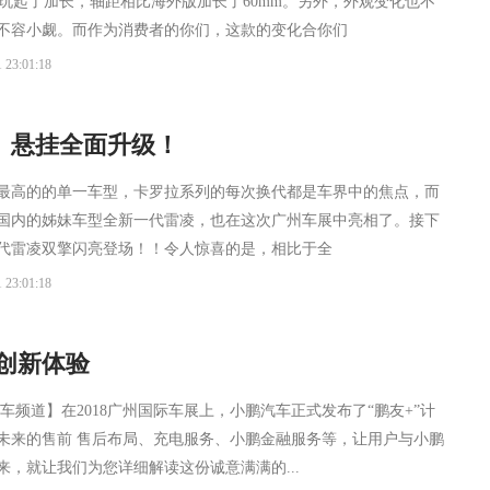
居然玩起了加长，轴距相比海外版加长了60mm。另外，外观变化也不
不容小觑。而作为消费者的你们，这款的变化合你们
 23:01:18
、悬挂全面升级！
最高的的单一车型，卡罗拉系列的每次换代都是车界中的焦点，而
国内的姊妹车型全新一代雷凌，也在这次广州车展中亮相了。接下
代雷凌双擎闪亮登场！！令人惊喜的是，相比于全
 23:01:18
户创新体验
车频道】在2018广州国际车展上，小鹏汽车正式发布了“鹏友+”计
未来的售前 售后布局、充电服务、小鹏金融服务等，让用户与小鹏
来，就让我们为您详细解读这份诚意满满的...