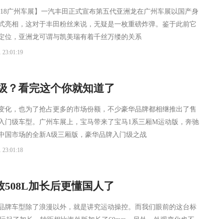
2018广州车展】一汽丰田正式宣布第五代亚洲龙在广州车展以国产身
式亮相，这对于丰田粉丝来说，无疑是一枚重磅炸弹。鉴于此前它
定位，亚洲龙可谓与凯美瑞有着千丝万缕的关系
 23:01:19
A级？看完这个你就知道了
变化，也为了抢占更多的市场份额，不少豪华品牌都相继推出了售
入门级车型。广州车展上，宝马带来了宝马1系三厢M运动版，奔驰
中国市场的全新A级三厢版，豪华品牌入门级之战
 23:01:18
508L加长后更懂国人了
品牌车型除了浪漫以外，就是讲究运动操控。而我们眼前的这台标