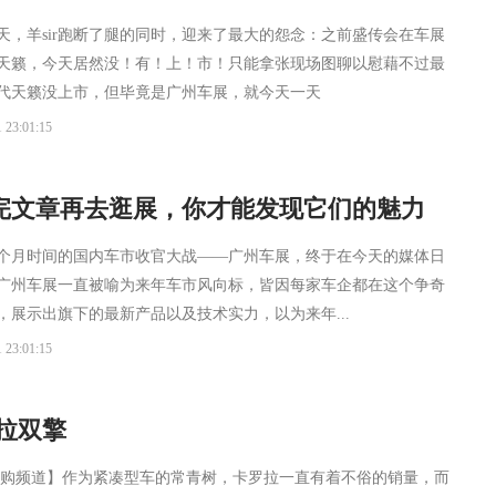
天，羊sir跑断了腿的同时，迎来了最大的怨念：之前盛传会在车展
天籁，今天居然没！有！上！市！只能拿张现场图聊以慰藉不过最
代天籁没上市，但毕竟是广州车展，就今天一天
 23:01:15
看完文章再去逛展，你才能发现它们的魅力
个月时间的国内车市收官大战——广州车展，终于在今天的媒体日
广州车展一直被喻为来年车市风向标，皆因每家车企都在这个争奇
，展示出旗下的最新产品以及技术实力，以为来年...
 23:01:15
拉双擎
导购频道】作为紧凑型车的常青树，卡罗拉一直有着不俗的销量，而