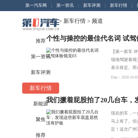
第一汽车网
|
第一资讯
|
新车评测
|
新车行情
|
首页
>
新车行情
> 频道
个性与操控的最佳代名词 试驾
推荐
【第一新车 
第一资讯
场地驾驶着领
表示肯定。而
新车评测
Date：2020-10-01
新车行情
我们撅着屁股拍了20几台车，
新能源
现在的车，一
聚焦
马上有了。但
定！这次广州
推荐