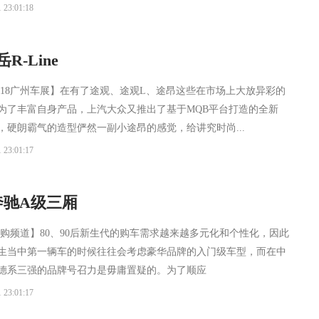
 23:01:18
-Line
2018广州车展】在有了途观、途观L、途昂这些在市场上大放异彩的
，为了丰富自身产品，上汽大众又推出了基于MQB平台打造的全新
岳，硬朗霸气的造型俨然一副小途昂的感觉，给讲究时尚...
 23:01:17
奔驰A级三厢
导购频道】80、90后新生代的购车需求越来越多元化和个性化，因此
生当中第一辆车的时候往往会考虑豪华品牌的入门级车型，而在中
德系三强的品牌号召力是毋庸置疑的。为了顺应
 23:01:17