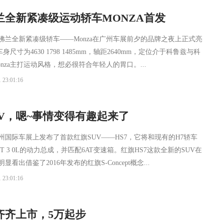
全新紧凑级运动轿车MONZA首发
雪佛兰全新紧凑级轿车——Monza在广州车展前夕的品牌之夜上正式亮
车身尺寸为4630 1798 1485mm，轴距2640mm，定位介于科鲁兹与科
nza主打运动风格，想必很符合年轻人的胃口。...
 23:01:16
V，嗯~事情变得有趣起来了
广州国际车展上发布了首款红旗SUV——HS7，它将和现有的H7轿车
0T 3 0L的动力总成，并匹配6AT变速箱。红旗HS7这款全新的SUV在
看出借鉴了2016年发布的红旗S-Concept概念...
 23:01:16
齐齐上市，5万起步