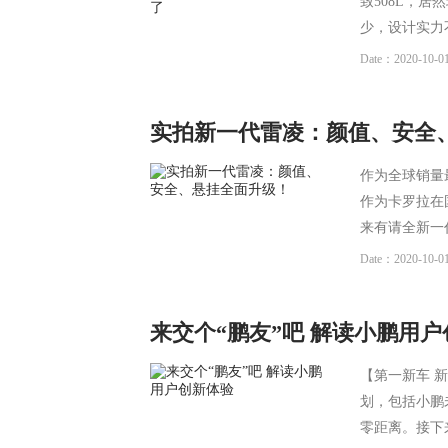
致508L，
少，设计实力
Date：2020-10-01
实拍新一代雷凌：颜值、安全
作为全球销量
作为卡罗拉在
来有请全新一
Date：2020-10-01
来交个“鹏友”吧 解读小鹏用
【第一新车 新
划，包括小鹏
零距离。接下